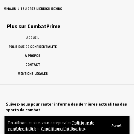
MMA
JIU-JITSU BRÉSILIEN
KICK BOXING
Plus sur CombatPrime
ACCUEIL
POLITIQUE DE CONFIDENTIALITÉ
À PROPOS
CONTACT
MENTIONS LÉGALES
Suivez-nous pour rester informé des dernières actualités des
sports de combat.
dimanche, 9 Août , 2026
En utilisant ce site, vous acceptez les
Politique de
Accept
confidentialité
et
Conditions d'utilisation
.