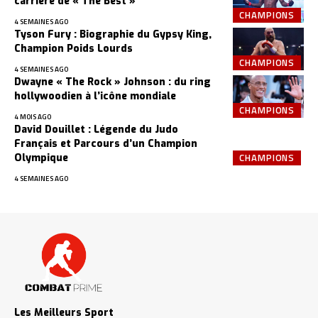
carrière de « The Best »
CHAMPIONS
4 SEMAINES AGO
Tyson Fury : Biographie du Gypsy King,
Champion Poids Lourds
CHAMPIONS
4 SEMAINES AGO
Dwayne « The Rock » Johnson : du ring
hollywoodien à l’icône mondiale
CHAMPIONS
4 MOIS AGO
David Douillet : Légende du Judo
Français et Parcours d’un Champion
CHAMPIONS
Olympique
4 SEMAINES AGO
Les Meilleurs Sport