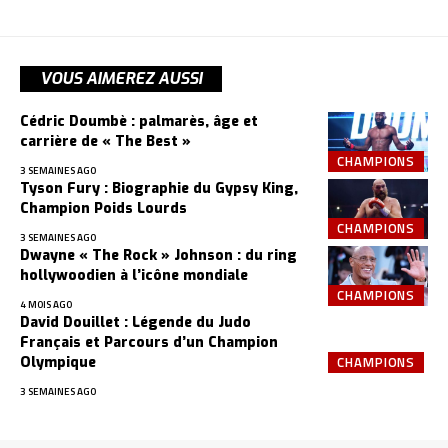
VOUS AIMEREZ AUSSI
Cédric Doumbè : palmarès, âge et
carrière de « The Best »
CHAMPIONS
3 SEMAINES AGO
Tyson Fury : Biographie du Gypsy King,
Champion Poids Lourds
CHAMPIONS
3 SEMAINES AGO
Dwayne « The Rock » Johnson : du ring
hollywoodien à l’icône mondiale
CHAMPIONS
4 MOIS AGO
David Douillet : Légende du Judo
Français et Parcours d’un Champion
CHAMPIONS
Olympique
3 SEMAINES AGO