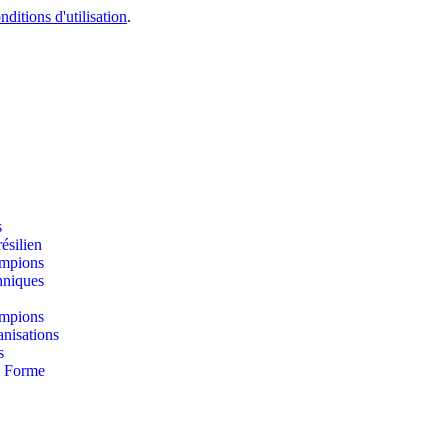
nditions d'utilisation
.
s
résilien
mpions
hniques
mpions
nisations
s
& Forme