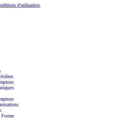
nditions d'utilisation
.
s
résilien
mpions
hniques
mpions
nisations
s
& Forme