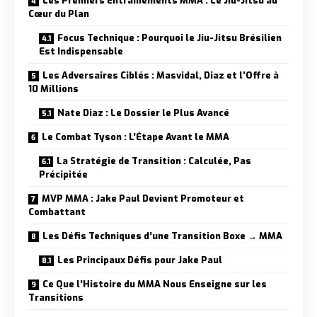
Les Premiers Entraînements MMA : Le Jiu-Jitsu au
Cœur du Plan
Focus Technique : Pourquoi le Jiu-Jitsu Brésilien
Est Indispensable
Les Adversaires Ciblés : Masvidal, Diaz et l’Offre à
10 Millions
Nate Diaz : Le Dossier le Plus Avancé
Le Combat Tyson : L’Étape Avant le MMA
La Stratégie de Transition : Calculée, Pas
Précipitée
MVP MMA : Jake Paul Devient Promoteur et
Combattant
Les Défis Techniques d’une Transition Boxe → MMA
Les Principaux Défis pour Jake Paul
Ce Que l’Histoire du MMA Nous Enseigne sur les
Transitions