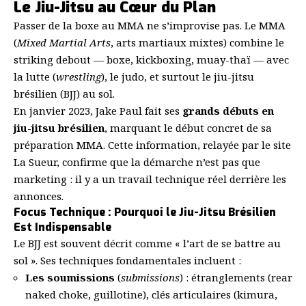
Le Jiu-Jitsu au Cœur du Plan
Passer de la boxe au MMA ne s’improvise pas. Le MMA
(
Mixed Martial Arts
, arts martiaux mixtes) combine le
striking debout — boxe,
kickboxing
, muay-thaï — avec
la lutte (
wrestling
), le
judo
, et surtout le jiu-jitsu
brésilien (BJJ) au sol.
En janvier 2023, Jake Paul fait ses
grands débuts en
jiu-jitsu brésilien
, marquant le début concret de sa
préparation MMA. Cette information, relayée par le site
La Sueur, confirme que la démarche n’est pas que
marketing : il y a un travail technique réel derrière les
annonces.
Focus Technique : Pourquoi le Jiu-Jitsu Brésilien
Est Indispensable
Le BJJ est souvent décrit comme « l’art de se battre au
sol ». Ses techniques fondamentales incluent :
Les soumissions
(
submissions
) : étranglements (rear
naked choke, guillotine), clés articulaires (kimura,