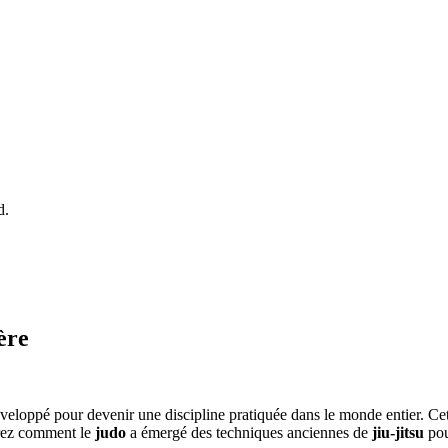
d.
ère
éveloppé pour devenir une discipline pratiquée dans le monde entier. Cett
vrez comment le
judo
a émergé des techniques anciennes de
jiu-jitsu
pou