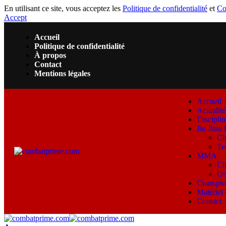
En utilisant ce site, vous acceptez les
Politique de confidentialité
et
Co
Accept
Accueil
Politique de confidentialité
À propos
Contact
Mentions légales
Accueil
Actualité
Disciplin
Jiu Jitsu 
Ch
Te
MMA
Ch
Or
Champio
Matériel
Contact