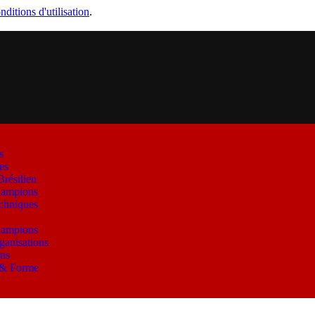
nditions d'utilisation
.
s
es
Brésilien
ampions
chniques
ampions
ganisations
ns
 & Forme