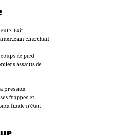
e
ente. Exit
 américain cherchait
s coups de pied
remiers assauts de
La pression
ses frappes et
on finale n’était
que