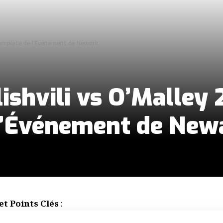
e Complète de l’Événement de Newark
ishvili vs O’Malley 
l’Événement de New
et Points Clés
: