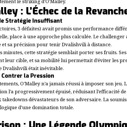
ement le striking d’O’Malley.
ley : L’Échec de la Revanch
 Stratégie Insuffisant
ctoires, 3 défaites) avait promis une performance différ
lle, place à une approche plus calculée. Le challenger
e et sa précision pour tenir Dvalishvili à distance.
 minutes, cette stratégie semblait porter ses fruits. Se
t leur cible, et sa mobilité lui permettait d’éviter les p
 Dvalishvili était inévitable.
e Contrer la Pression
tements, O’Malley n’a jamais réussi à imposer son jeu. 
n l’a progressivement épuisé, réduisant l’efficacité de 
 takedowns dévastateurs de son adversaire. La soumissi
logique d’une domination totale.
rison : Une Légende Olympi