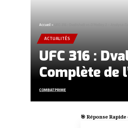
Accueil
»
UFC 316 : Dvalishvili vs O’Malley 2 – Analys
ACTUALITÉS
UFC 316 : Dval
Complète de 
COMBATPRIME
🎯 Réponse Rapide 