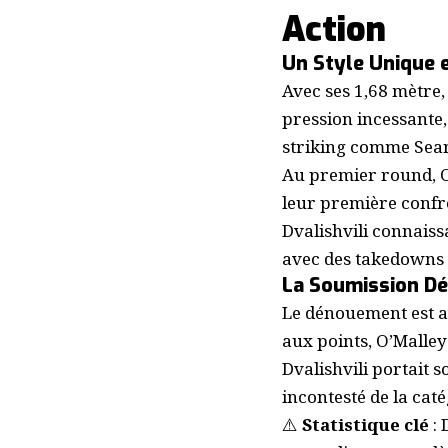
Action
Un Style Unique 
Avec ses 1,68 mètre
pression incessante,
striking comme Sean
Au premier round, O’
leur première confro
Dvalishvili connaiss
avec des takedowns r
La Soumission Dé
Le dénouement est ar
aux points, O’Malle
Dvalishvili portait s
incontesté de la caté
⚠️
Statistique clé
: 