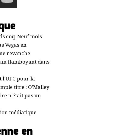
ique
ds coq. Neuf mois
as Vegas en
une revanche
cain flamboyant dans
t l’UFC pour la
mple titre : O’Malley
ire n’était pas un
sion médiatique
enne en