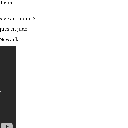
 Peña.
sive au round 3
ques en
judo
à Newark