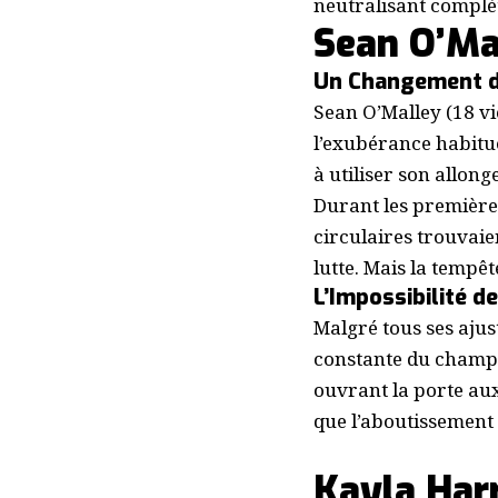
neutralisant complèt
Sean O’Mal
Un Changement de
Sean O’Malley (18 vi
l’exubérance habitue
à utiliser son allong
Durant les premières
circulaires trouvaien
lutte. Mais la tempête
L’Impossibilité d
Malgré tous ses ajus
constante du champio
ouvrant la porte aux
que l’aboutissement 
Kayla Har