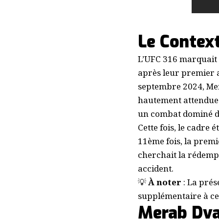
Le Contex
L’UFC 316 marquait u
après leur premier 
septembre 2024, Mer
hautement attendue.
un combat dominé de
Cette fois, le cadre 
11ème fois, la premiè
cherchait la rédempt
accident.
💡
À noter
: La prés
supplémentaire à ce
Merab Dval