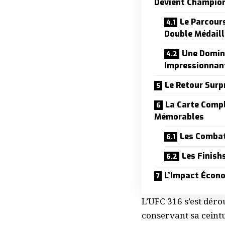
Devient Champio
Le Parcour
Double Médaill
Une Domin
Impressionnan
Le Retour Sur
La Carte Comp
Mémorables
Les Combat
Les Finis
L’Impact Écon
L’UFC 316 s’est déro
conservant sa ceintu