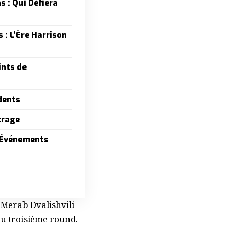
s : Qui Défiera
 : L’Ère Harrison
ints de
idents
trage
 Événements
 Merab Dvalishvili
u troisième round.