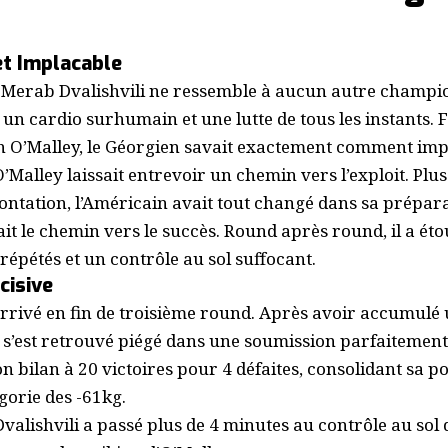
et Implacable
, Merab Dvalishvili ne ressemble à aucun autre champio
 un cardio surhumain et une lutte de tous les instants. 
 O’Malley, le Géorgien savait exactement comment im
Malley laissait entrevoir un chemin vers l’exploit. Plus
ntation, l’Américain avait tout changé dans sa prépara
ait le chemin vers le succès. Round après round, il a ét
épétés et un contrôle au sol suffocant.
cisive
rivé en fin de troisième round. Après avoir accumulé u
y s’est retrouvé piégé dans une soumission parfaitemen
on bilan à 20 victoires pour 4 défaites, consolidant sa p
gorie des -61kg.
Dvalishvili a passé plus de 4 minutes au contrôle au sol