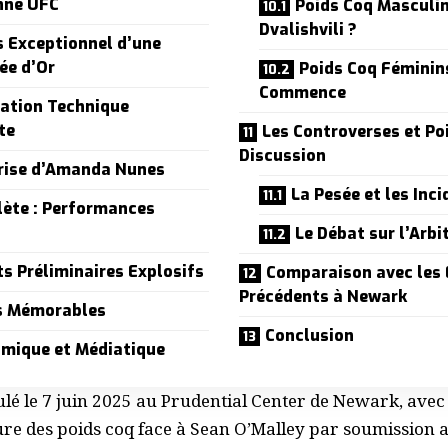
nne UFC
Poids Coq Masculin
Dvalishvili ?
s Exceptionnel d’une
ée d’Or
Poids Coq Féminins
Commence
ation Technique
te
Les Controverses et Po
Discussion
prise d’Amanda Nunes
La Pesée et les Inc
lète : Performances
Le Débat sur l’Arbi
s Préliminaires Explosifs
Comparaison avec les
Précédents à Newark
hs Mémorables
Conclusion
omique et Médiatique
ulé le 7 juin 2025 au Prudential Center de Newark, avec
re des poids coq face à
Sean O’Malley
par soumission a