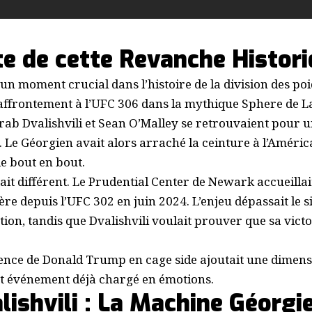
te de cette Revanche Histor
n moment crucial dans l’histoire de la division des poi
affrontement à l’UFC 306 dans la mythique Sphere de L
ab Dvalishvili et Sean O’Malley se retrouvaient pour 
 Le Géorgien avait alors arraché la ceinture à l’Améri
 bout en bout.
était différent. Le Prudential Center de Newark accueillai
re depuis l’UFC 302 en juin 2024. L’enjeu dépassait le si
ion, tandis que Dvalishvili voulait prouver que sa victo
ence de Donald Trump en cage side ajoutait une dimen
t événement déjà chargé en émotions.
ishvili : La Machine Géorgi