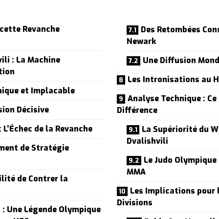
 cette Revanche
Des Retombées Cons
Newark
ili : La Machine
Une Diffusion Mond
tion
Les Intronisations au 
nique et Implacable
Analyse Technique : Ce 
ion Décisive
Différence
: L’Échec de la Revanche
La Supériorité du W
Dvalishvili
ent de Stratégie
Le Judo Olympique 
MMA
lité de Contrer la
Les Implications pour 
Divisions
n : Une Légende Olympique