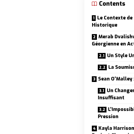
Contents
Le Contexte de
Historique
Merab Dvalishv
Géorgienne en Ac
Un Style U
La Soumiss
Sean O’Malley 
Un Changem
Insuffisant
L’Impossibi
Pression
Kayla Harriso