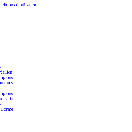
nditions d'utilisation
.
s
résilien
mpions
hniques
mpions
nisations
s
& Forme